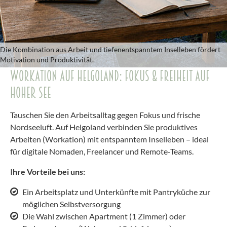
Die Kombination aus Arbeit und tiefenentspanntem Inselleben fördert
Motivation und Produktivität.
WORKATION AUF HELGOLAND: FOKUS & FREIHEIT AUF
HOHER SEE
Tauschen Sie den Arbeitsalltag gegen Fokus und frische
Nordseeluft. Auf Helgoland verbinden Sie produktives
Arbeiten (Workation) mit entspanntem Inselleben – ideal
für digitale Nomaden, Freelancer und Remote-Teams.
I
hre Vorteile bei uns:
Ein Arbeitsplatz und Unterkünfte mit Pantryküche zur
möglichen Selbstversorgung
Die Wahl zwischen Apartment (1 Zimmer) oder